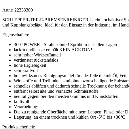
Artnr: 22333300
SCHLEPPER-TEILE-BREMSENREINIGER ist ein hochaktiver Spezialrein
und Kupplungsbeläge. Ideal für den Einsatz in der Industrie, im Hand
Eigenschaften:
360° POWER - Strahltechnik! Sprüht in fast allen Lagen
lackfreundlich -> enthält KEIN ACETON!
sehr hoher Wirkstoffanteil
verdunstet rückstandslos
hohe Ergiebigkeit
sehr kraftvoll
hochwirksames Reinigungsmittel für alle Teile die mit Öl, Fett
Wirkstoffe und Treibmittel sind ohne ozonschädigende Substan
schnelles ablüften und dadurch schnelle Trocknung der behande
entfernt selbst alte und verharzte Schmierstoffe
neutral gegenüber den meisten Gummis und Kunststoffen
kraftvoll
Verarbeitung:
Die zu reinigende Oberfläche mit einem Lappen, Pinsel oder Dru
Lagerung: an einem trocknen und kühlen Ort -5°C bis +30°C
Produktsicherheit: