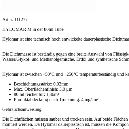
Artnr: 111277
HYLOMAR M in der 80ml Tube
Hylomar ist eine technisch hoch entwickelte dauerplastische Dichtmas
Die Dichtmasse ist beständig gegen eine breite Auswahl von Flüssigke
Wasser/Glykol- und Methanolgemische, Erdöl und synthetische Schmier
Hylomar ist zwischen –50°C und +250°C temperaturbeständig und k
Beschichtungsstärke: 0,03mm
Max. Oberflächenfinish: 3,0 μm
80 ml reichenfür: 1,36m²
Produktabdeckung nach Trocknung: 4 mg/cm²
Gebrauchsanweisung:
Die Dichtflächen müssen sauber und trocken sein. Auf beide Fläche
montiert werden. Da Hylomar dauerplastisch ist, müssen die Kompon