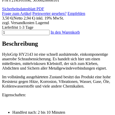
F/HY2143/010M, 5036626008101
Sicherheitsdatenblatt PDF
Frage zum Artikel
Preiswerter gesehen?
Empfehlen
3,50 €
(Netto 2,94 €)
inkl. 19% MwSt.
zzgl. Versandkosten
Lagernd
Lieferfrist 1-3 Tage
In den Warenkorb
Beschreibung
HyloGrip HY2143 ist eine schnell aushärtende, einkomponentige
anaerobe Schraubensicherung. Es handelt sich hier um einen
mittelfesten, mittelviskosen Klebstoff, der sich zum Kleben,
Abdichten und Sichern aller Metallgewindeverbindungen eignet.
Im vollständig ausgehärteten Zustand besitzt das Produkt eine hohe
Resistenz gegen Hitze, Korrosion, Vibrationen, Wasser, Gase, Öle,
Kohlenwasserstoffe und viele andere Chemikalien.
Eigenschaften:
Handfest nach: 2 bis 10 Minuten