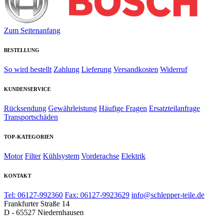
Zum Seitenanfang
BESTELLUNG
So wird bestellt
Zahlung
Lieferung
Versandkosten
Widerruf
KUNDENSERVICE
Rücksendung
Gewährleistung
Häufige Fragen
Ersatzteilanfrage
Transportschäden
TOP-KATEGORIEN
Motor
Filter
Kühlsystem
Vorderachse
Elektrik
KONTAKT
Tel: 06127-992360
Fax: 06127-9923629
info@schlepper-teile.de
Frankfurter Straße 14
D - 65527 Niedernhausen