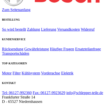
Zum Seitenanfang
BESTELLUNG
So wird bestellt
Zahlung
Lieferung
Versandkosten
Widerruf
KUNDENSERVICE
Rücksendung
Gewährleistung
Häufige Fragen
Ersatzteilanfrage
Transportschäden
TOP-KATEGORIEN
Motor
Filter
Kühlsystem
Vorderachse
Elektrik
KONTAKT
Tel: 06127-992360
Fax: 06127-9923629
info@schlepper-teile.de
Frankfurter Straße 14
D - 65527 Niedernhausen