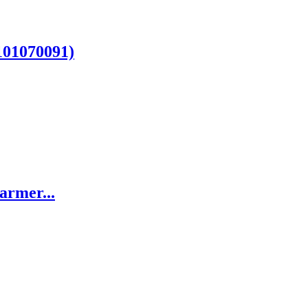
101070091)
armer...