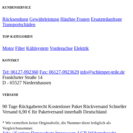
KUNDENSERVICE
Rücksendung
Gewährleistung
Häufige Fragen
Ersatzteilanfrage
Transportschäden
TOP-KATEGORIEN
Motor
Filter
Kühlsystem
Vorderachse
Elektrik
KONTAKT
Tel: 06127-992360
Fax: 06127-9923629
info@schlepper-teile.de
Frankfurter Straße 14
D - 65527 Niedernhausen
VERSAND
90 Tage Rückgaberecht
Kostenloser Paket Rückversand
Schneller
Versand
6,90 € für Paketversand innerhalb Deutschland
* Wir vertreiben keine Originalteile, die Nummer dient lediglich als
Vergleichsnummer.