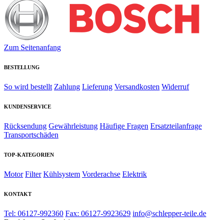
Zum Seitenanfang
BESTELLUNG
So wird bestellt
Zahlung
Lieferung
Versandkosten
Widerruf
KUNDENSERVICE
Rücksendung
Gewährleistung
Häufige Fragen
Ersatzteilanfrage
Transportschäden
TOP-KATEGORIEN
Motor
Filter
Kühlsystem
Vorderachse
Elektrik
KONTAKT
Tel: 06127-992360
Fax: 06127-9923629
info@schlepper-teile.de