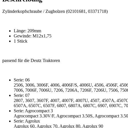
Zylinderkopfschraube / Zugbolzen (02101681, 03371718)
Länge: 209mm
Gewinde: M12x1,75
1 Stück
passend für die Deutz Traktoren
Serie: 06
2506, 3006, 3006F, 4006, 4006F/S, 4006U, 4506, 4506F, 450
7006, 7006F, 7006U, 7206, 7206A, 7206F, 7206U, 7506, 750
Serie: 07
2807, 3607, 3607F, 4007, 4007F, 4007U, 4507, 4507A, 4507
6507A, 6507C, 6507F, 6807, 6807A, 6807C, 6907, 6907C, 7
Serie: Agrocompact 3
Agrocompact 3.30V/F, Agrocompact 3.50S, Agrocompact 3.50
Serie: Agrolux
Agrolux 60, Agrolux 70, Agrolux 80, Agrolux 90