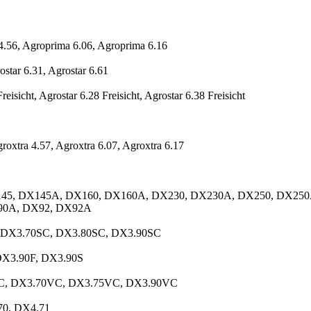
4.56, Agroprima 6.06, Agroprima 6.16
ostar 6.31, Agrostar 6.61
reisicht, Agrostar 6.28 Freisicht, Agrostar 6.38 Freisicht
groxtra 4.57, Agroxtra 6.07, Agroxtra 6.17
45, DX145A, DX160, DX160A, DX230, DX230A, DX250, DX250A
90A, DX92, DX92A
 DX3.70SC, DX3.80SC, DX3.90SC
DX3.90F, DX3.90S
C, DX3.70VC, DX3.75VC, DX3.90VC
70, DX4.71