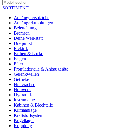
SORTIMENT
Anhängerersatzteile
Anhängerkupplungen
Beleuchtung
Bremsen
Deine Werkstatt
Dreipunkt
Elektrik
Farben & Lacke
Felgen
Filter
Frontladerteile & Anbaugeräte
Gelenkwellen
Getriebe
Hinterachse
Hubwerk
Hydraulik
Instrumente
Kabinen & Blechteile
Klimaanlage
Kraftstoffsystem
Kugellager
Kupplung