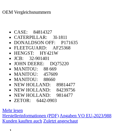
OEM Vergleichsnummern
CASE: 84814327
CATERPILLAR: 3I-1811
DONALDSON OFF: P171635
FLEETGUARD: AF25368
HENGST: HY421W
JCB: 32-901401
JOHN DEERE: DQ75220
MANITOU: 88 669
MANITOU: 457609
MANITOU: 88660
NEW HOLLAND: 89814477
NEW HOLLAND: 84239756
NEW HOLLAND: 9814477
ZETOR: 6442-0903
Mehr lesen
Herstellerinformationen (PDF)
Angaben VO EU-2023/988
Kunden kauften auch
Zuletzt angeschaut