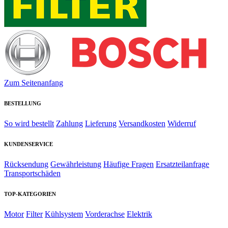
Zum Seitenanfang
BESTELLUNG
So wird bestellt
Zahlung
Lieferung
Versandkosten
Widerruf
KUNDENSERVICE
Rücksendung
Gewährleistung
Häufige Fragen
Ersatzteilanfrage
Transportschäden
TOP-KATEGORIEN
Motor
Filter
Kühlsystem
Vorderachse
Elektrik