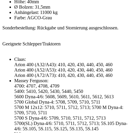
Höhe: 40mm
Ø Bolzen: 31,5mm
Anhängelast: 11000 kg
Farbe: AGCO-Grau
Sonderbestellung: Rückgabe und Stornierung ausgeschlossen.
Geeignete Schlepper/Traktoren
Claas:
Arion 400 (A32/A43): 410, 420, 430, 440, 450, 460
Arion 400 (A52/A53): 410, 420, 430, 440, 450, 460
Arion 400 (A72/A73): 410, 420, 430, 440, 450, 460
Massey Ferguson:
4700: 4707, 4708, 4709
5400: 5410, 5420, 5430, 5440, 5450
5600 Dyna-4/6: 5608, 5609, 5610, 5611, 5612, 5613
5700 Global Dyna-4: 5708, 5709, 5710, 5711
5700 M 12x12: 5710, 5711, 5712, 5713; 5700 M Dyna-4:
5709, 5710, 5711
5700 S Dyna-4/6: 5709, 5710, 5711, 5712, 5713
5700(SL) Dyna-4/6: 5710, 5711, 5712, 5713; 5S.105 Dyna-
4/6: 5S.105, 5S.115, 5S.125, 5S.135, 5S.145