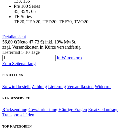
133, 135
Pre 100 Series
35, 35X, 65
TE Series
TE20, TEA20, TED20, TEF20, TVO20
Detailansicht
56,80 €
(Netto 47,73 €)
inkl. 19% MwSt.
zzgl. Versandkosten
In Kürze versandfertig
Lieferfrist 5-10 Tage
In Warenkorb
Zum Seitenanfang
BESTELLUNG
So wird bestellt
Zahlung
Lieferung
Versandkosten
Widerruf
KUNDENSERVICE
Rücksendung
Gewährleistung
Häufige Fragen
Ersatzteilanfrage
Transportschäden
TOP-KATEGORIEN