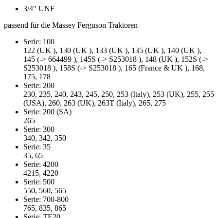
3/4" UNF
passend für die Massey Ferguson Traktoren
Serie: 100
122 (UK ), 130 (UK ), 133 (UK ), 135 (UK ), 140 (UK ),
145 (-> 664499 ), 145S (-> S253018 ), 148 (UK ), 152S (->
S253018 ), 158S (-> S253018 ), 165 (France & UK ), 168,
175, 178
Serie: 200
230, 235, 240, 243, 245, 250, 253 (Italy), 253 (UK), 255, 255
(USA), 260, 263 (UK), 263T (Italy), 265, 275
Serie: 200 (SA)
265
Serie: 300
340, 342, 350
Serie: 35
35, 65
Serie: 4200
4215, 4220
Serie: 500
550, 560, 565
Serie: 700-800
765, 835, 865
Serie: TE20