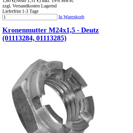
1,80 €
(Netto 1,51 €)
inkl. 19% MwSt.
zzgl. Versandkosten
Lagernd
Lieferfrist 1-3 Tage
In Warenkorb
Kronenmutter M24x1,5 - Deutz
(01113284, 01113285)