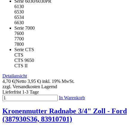
Serie 6030/6030PR
6130
6530
6534
6630
Serie 7000
7600
7700
7800
Serie CTS
CTS
CTS 9650
CTS II
Detailansicht
4,70 €
(Netto 3,95 €)
inkl. 19% MwSt.
zzgl. Versandkosten
Lagernd
Lieferfrist 1-3 Tage
In Warenkorb
Kronenmutter Radnabe 3/4" Zoll - Ford
(387930S36, 83910701)