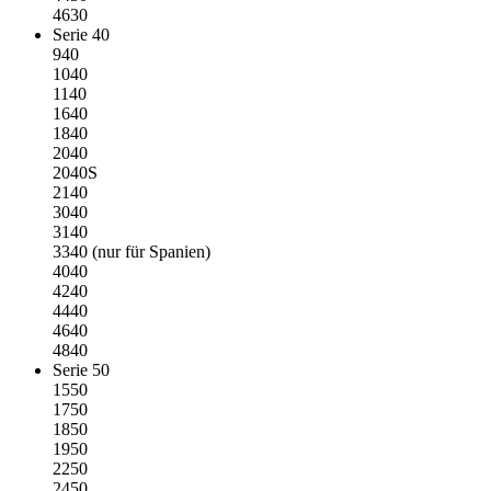
4630
Serie 40
940
1040
1140
1640
1840
2040
2040S
2140
3040
3140
3340 (nur für Spanien)
4040
4240
4440
4640
4840
Serie 50
1550
1750
1850
1950
2250
2450