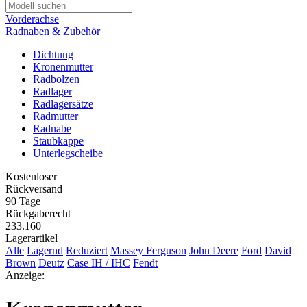
Vorderachse
Radnaben & Zubehör
Dichtung
Kronenmutter
Radbolzen
Radlager
Radlagersätze
Radmutter
Radnabe
Staubkappe
Unterlegscheibe
Kostenloser
Rückversand
90 Tage
Rückgaberecht
233.160
Lagerartikel
Alle
Lagernd
Reduziert
Massey Ferguson
John Deere
Ford
David
Brown
Deutz
Case IH / IHC
Fendt
Anzeige: