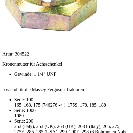
Artnr: 304522
Kronenmutter für Achsschenkel
Gewinde: 1 1/4" UNF
passend für die Massey Ferguson Traktoren
Serie: 100
165, 168, 175 (746276 -> ), 175S, 178, 185, 188
Serie: 1000
1080
Serie: 200
253 (Italy), 253 (UK), 263 (UK), 263T (Italy), 265, 275,
275E, 285, 285 (USA), 290, 290E, 298 (6 Bohrungen Nabe