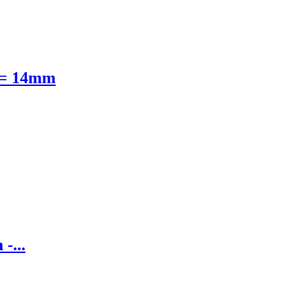
 = 14mm
-...