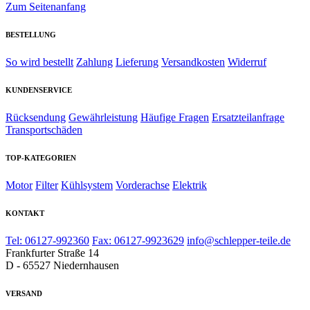
Zum Seitenanfang
BESTELLUNG
So wird bestellt
Zahlung
Lieferung
Versandkosten
Widerruf
KUNDENSERVICE
Rücksendung
Gewährleistung
Häufige Fragen
Ersatzteilanfrage
Transportschäden
TOP-KATEGORIEN
Motor
Filter
Kühlsystem
Vorderachse
Elektrik
KONTAKT
Tel: 06127-992360
Fax: 06127-9923629
info@schlepper-teile.de
Frankfurter Straße 14
D - 65527 Niedernhausen
VERSAND