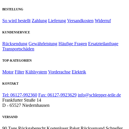
BESTELLUNG
So wird bestellt
Zahlung
Lieferung
Versandkosten
Widerruf
KUNDENSERVICE
Rücksendung
Gewährleistung
Häufige Fragen
Ersatzteilanfrage
Transportschäden
TOP-KATEGORIEN
Motor
Filter
Kühlsystem
Vorderachse
Elektrik
KONTAKT
Tel: 06127-992360
Fax: 06127-9923629
info@schlepper-teile.de
Frankfurter Straße 14
D - 65527 Niedernhausen
VERSAND
90 Tage Rückgaberecht
Kostenloser Paket Rückversand
Schneller