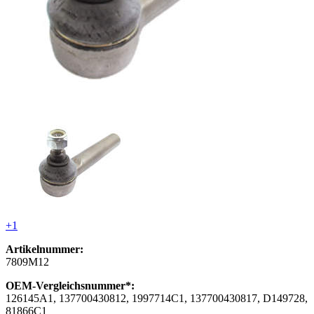
+1
Artikelnummer:
7809M12
OEM-Vergleichsnummer*:
126145A1, 137700430812, 1997714C1, 137700430817, D149728,
81866C1