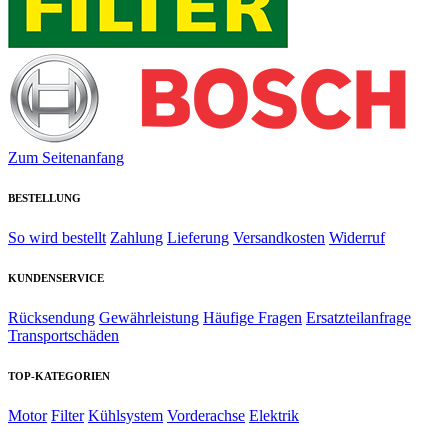
Zum Seitenanfang
BESTELLUNG
So wird bestellt
Zahlung
Lieferung
Versandkosten
Widerruf
KUNDENSERVICE
Rücksendung
Gewährleistung
Häufige Fragen
Ersatzteilanfrage
Transportschäden
TOP-KATEGORIEN
Motor
Filter
Kühlsystem
Vorderachse
Elektrik