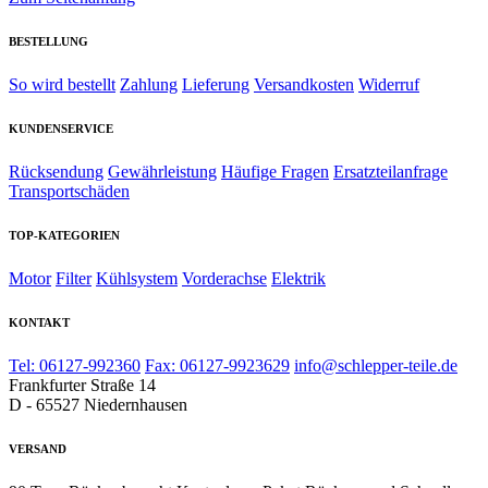
BESTELLUNG
So wird bestellt
Zahlung
Lieferung
Versandkosten
Widerruf
KUNDENSERVICE
Rücksendung
Gewährleistung
Häufige Fragen
Ersatzteilanfrage
Transportschäden
TOP-KATEGORIEN
Motor
Filter
Kühlsystem
Vorderachse
Elektrik
KONTAKT
Tel: 06127-992360
Fax: 06127-9923629
info@schlepper-teile.de
Frankfurter Straße 14
D - 65527 Niedernhausen
VERSAND