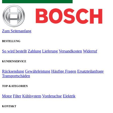
Zum Seitenanfang
BESTELLUNG
So wird bestellt
Zahlung
Lieferung
Versandkosten
Widerruf
KUNDENSERVICE
Rücksendung
Gewährleistung
Häufige Fragen
Ersatzteilanfrage
Transportschäden
TOP-KATEGORIEN
Motor
Filter
Kühlsystem
Vorderachse
Elektrik
KONTAKT