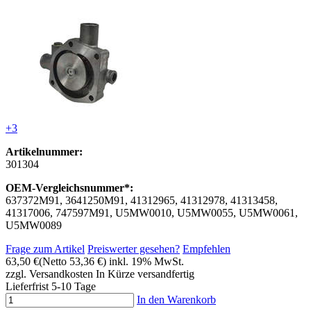
+3
Artikelnummer:
301304
OEM-Vergleichsnummer*:
637372M91, 3641250M91, 41312965, 41312978, 41313458,
41317006, 747597M91, U5MW0010, U5MW0055, U5MW0061,
U5MW0089
Frage zum Artikel
Preiswerter gesehen?
Empfehlen
63,50 €
(Netto 53,36 €)
inkl. 19% MwSt.
zzgl. Versandkosten
In Kürze versandfertig
Lieferfrist 5-10 Tage
In den Warenkorb