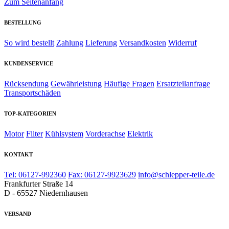
Zum Seitenanfang
BESTELLUNG
So wird bestellt
Zahlung
Lieferung
Versandkosten
Widerruf
KUNDENSERVICE
Rücksendung
Gewährleistung
Häufige Fragen
Ersatzteilanfrage
Transportschäden
TOP-KATEGORIEN
Motor
Filter
Kühlsystem
Vorderachse
Elektrik
KONTAKT
Tel: 06127-992360
Fax: 06127-9923629
info@schlepper-teile.de
Frankfurter Straße 14
D - 65527 Niedernhausen
VERSAND