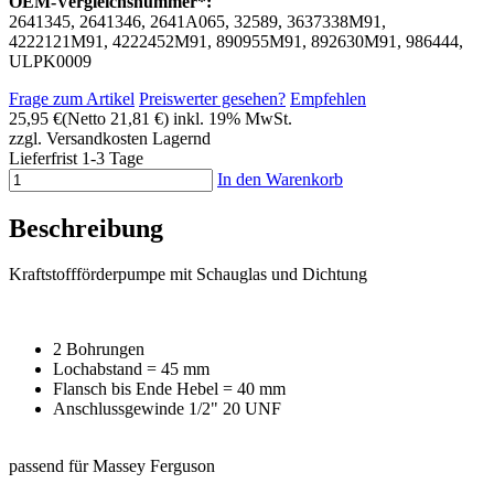
OEM-Vergleichsnummer*:
2641345, 2641346, 2641A065, 32589, 3637338M91,
4222121M91, 4222452M91, 890955M91, 892630M91, 986444,
ULPK0009
Frage zum Artikel
Preiswerter gesehen?
Empfehlen
25,95 €
(Netto 21,81 €)
inkl. 19% MwSt.
zzgl. Versandkosten
Lagernd
Lieferfrist 1-3 Tage
In den Warenkorb
Beschreibung
Kraftstoffförderpumpe mit Schauglas und Dichtung
2 Bohrungen
Lochabstand = 45 mm
Flansch bis Ende Hebel = 40 mm
Anschlussgewinde 1/2" 20 UNF
passend für Massey Ferguson