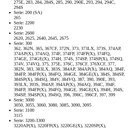
275E, 283, 284, 284S, 285, 290, 290E, 293, 294, 294C,
294S
Serie: 200 (SA)
265
Serie: 2200
2230
Serie: 2600
2620, 2625, 2640, 2645, 2675
Serie: 300
362, 362N, 365, 367CF, 372N, 373, 373LX, 373S, 374AP,
374AP(X), 374AQ, 374F, 374FP, 374FP(X), 374FQ,
374GE, 374GE(X), 374H, 374S, 374SP, 374SP(X), 374SQ,
374V, 374VQ, 375, 375E, 376C, 376CF, 376XCF, 377,
382N, 383, 383LX, 383S, 384AP, 384AP(X), 384AQ, 384F,
384FP, 384FP(X), 384FQ, 384GE, 384GE(X), 384S, 384SP,
384SP(X), 384SQ, 384V, 384VQ, 387, 390, 390E, 393,
393LX, 393S, 394AP, 394AP(X), 394AQ, 394C, 394F,
394FP, 394FP(X), 394FQ, 394GE, 394GE(X), 394H, 394S,
394SP, 394SP(X), 394SQ, 396, 396C, 396CF, 397, 399
Serie: 3000
3050, 3055, 3060, 3080, 3085, 3090, 3095
Serie: 3100
3115
Serie: 3200-3300
3220AP(X), 3220FP(X), 3220GE(X), 3220SP(X),