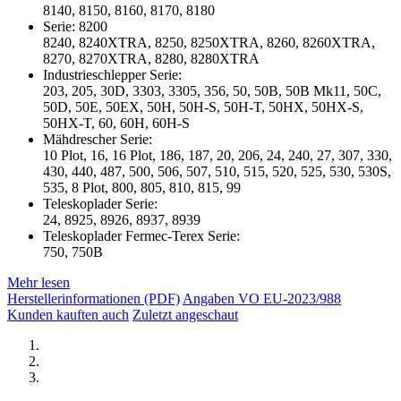
8140, 8150, 8160, 8170, 8180
Serie: 8200
8240, 8240XTRA, 8250, 8250XTRA, 8260, 8260XTRA,
8270, 8270XTRA, 8280, 8280XTRA
Industrieschlepper Serie:
203, 205, 30D, 3303, 3305, 356, 50, 50B, 50B Mk11, 50C,
50D, 50E, 50EX, 50H, 50H-S, 50H-T, 50HX, 50HX-S,
50HX-T, 60, 60H, 60H-S
Mähdrescher Serie:
10 Plot, 16, 16 Plot, 186, 187, 20, 206, 24, 240, 27, 307, 330,
430, 440, 487, 500, 506, 507, 510, 515, 520, 525, 530, 530S,
535, 8 Plot, 800, 805, 810, 815, 99
Teleskoplader Serie:
24, 8925, 8926, 8937, 8939
Teleskoplader Fermec-Terex Serie:
750, 750B
Mehr lesen
Herstellerinformationen (PDF)
Angaben VO EU-2023/988
Kunden kauften auch
Zuletzt angeschaut