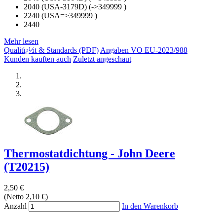
2040 (USA-3179D) (->349999 )
2240 (USA=>349999 )
2440
Mehr lesen
Qualitï¿½t & Standards (PDF)
Angaben VO EU-2023/988
Kunden kauften auch
Zuletzt angeschaut
Thermostatdichtung - John Deere
(T20215)
2,50 €
(Netto 2,10 €)
Anzahl
In den Warenkorb