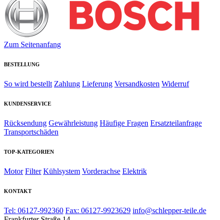
Zum Seitenanfang
BESTELLUNG
So wird bestellt
Zahlung
Lieferung
Versandkosten
Widerruf
KUNDENSERVICE
Rücksendung
Gewährleistung
Häufige Fragen
Ersatzteilanfrage
Transportschäden
TOP-KATEGORIEN
Motor
Filter
Kühlsystem
Vorderachse
Elektrik
KONTAKT
Tel: 06127-992360
Fax: 06127-9923629
info@schlepper-teile.de
Frankfurter Straße 14