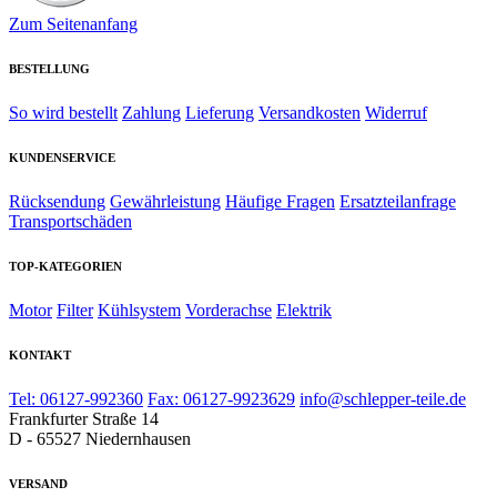
Zum Seitenanfang
BESTELLUNG
So wird bestellt
Zahlung
Lieferung
Versandkosten
Widerruf
KUNDENSERVICE
Rücksendung
Gewährleistung
Häufige Fragen
Ersatzteilanfrage
Transportschäden
TOP-KATEGORIEN
Motor
Filter
Kühlsystem
Vorderachse
Elektrik
KONTAKT
Tel: 06127-992360
Fax: 06127-9923629
info@schlepper-teile.de
Frankfurter Straße 14
D - 65527 Niedernhausen
VERSAND