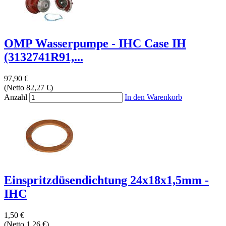
OMP Wasserpumpe - IHC Case IH
(3132741R91,...
97,90 €
(Netto 82,27 €)
Anzahl
In den Warenkorb
Einspritzdüsendichtung 24x18x1,5mm -
IHC
1,50 €
(Netto 1,26 €)