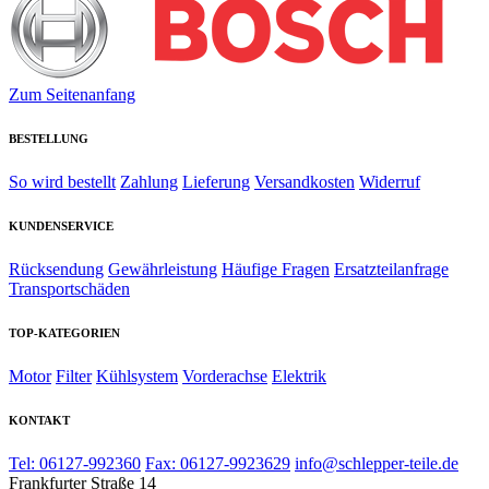
Zum Seitenanfang
BESTELLUNG
So wird bestellt
Zahlung
Lieferung
Versandkosten
Widerruf
KUNDENSERVICE
Rücksendung
Gewährleistung
Häufige Fragen
Ersatzteilanfrage
Transportschäden
TOP-KATEGORIEN
Motor
Filter
Kühlsystem
Vorderachse
Elektrik
KONTAKT
Tel: 06127-992360
Fax: 06127-9923629
info@schlepper-teile.de
Frankfurter Straße 14