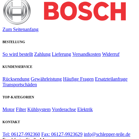
Zum Seitenanfang
BESTELLUNG
So wird bestellt
Zahlung
Lieferung
Versandkosten
Widerruf
KUNDENSERVICE
Rücksendung
Gewährleistung
Häufige Fragen
Ersatzteilanfrage
Transportschäden
TOP-KATEGORIEN
Motor
Filter
Kühlsystem
Vorderachse
Elektrik
KONTAKT
Tel: 06127-992360
Fax: 06127-9923629
info@schlepper-teile.de