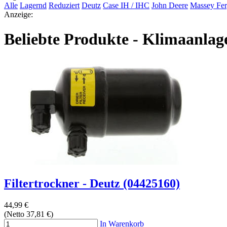
Alle
Lagernd
Reduziert
Deutz
Case IH / IHC
John Deere
Massey Fe
Anzeige:
Beliebte Produkte - Klimaanlag
Filtertrockner - Deutz (04425160)
44,99 €
(Netto 37,81 €)
In Warenkorb