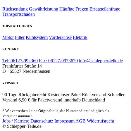
Rücksendung
Gewährleistung
Häufige Fragen
Ersatzteilanfrage
Transportschäden
TOP-KATEGORIEN
Motor
Filter
Kühlsystem
Vorderachse
Elektrik
KONTAKT
Tel: 06127-992360
Fax: 06127-9923629
info@schlepper-teile.de
Frankfurter Straße 14
D - 65527 Niedernhausen
VERSAND
90 Tage Rückgaberecht
Kostenloser Paket Rückversand
Schneller
Versand
6,90 € für Paketversand innerhalb Deutschland
* Wir vertreiben keine Originalteile, die Nummer dient lediglich als
Vergleichsnummer.
Jobs / Karriere
Datenschutz
Impressum
AGB
Widerrufsrecht
© Schlepper-Teile.de