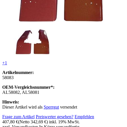
+1
Artikelnummer:
58083
OEM-Vergleichsnummer*:
AL58082, AL58081
Hinweis:
Dieser Artikel wird als
Sperrgut
versendet
Frage zum Artikel
Preiswerter gesehen?
Empfehlen
407,80 €
(Netto 342,69 €)
inkl. 19% MwSt.
zzgl. Versandkosten
In Kürze versandfertig