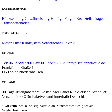
KUNDENSERVICE
Rücksendung
Gewährleistung
Häufige Fragen
Ersatzteilanfrage
Transportschäden
TOP-KATEGORIEN
Motor
Filter
Kühlsystem
Vorderachse
Elektrik
KONTAKT
Tel: 06127-992360
Fax: 06127-9923629
info@schlepper-teile.de
Frankfurter Straße 14
D - 65527 Niedernhausen
VERSAND
90 Tage Rückgaberecht
Kostenloser Paket Rückversand
Schneller
Versand
6,90 € für Paketversand innerhalb Deutschland
* Wir vertreiben keine Originalteile, die Nummer dient lediglich als
Vergleichsnummer.