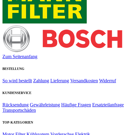
Zum Seitenanfang
BESTELLUNG
So wird bestellt
Zahlung
Lieferung
Versandkosten
Widerruf
KUNDENSERVICE
Rücksendung
Gewährleistung
Häufige Fragen
Ersatzteilanfrage
Transportschäden
TOP-KATEGORIEN
Motor
Filter
Kühlsystem
Vorderachse
Elektrik