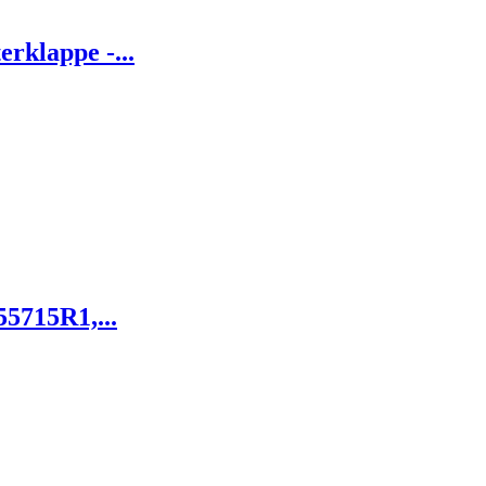
rklappe -...
5715R1,...