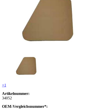
+1
Artikelnummer:
34052
OEM-Vergleichsnummer*: