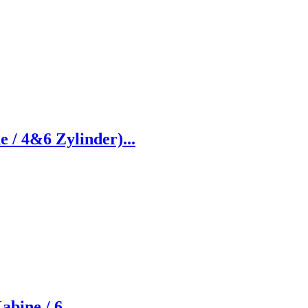
/ 4&6 Zylinder)...
bine / 6...