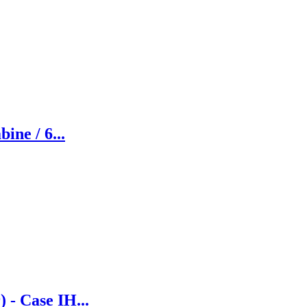
ine / 6...
- Case IH...