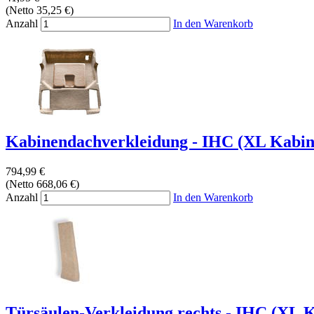
(Netto 35,25 €)
Anzahl
In den Warenkorb
Kabinendachverkleidung - IHC (XL Kabine 
794,99 €
(Netto 668,06 €)
Anzahl
In den Warenkorb
Türsäulen-Verkleidung rechts - IHC (XL Ka