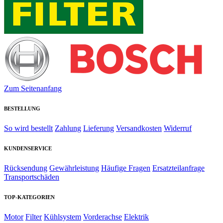
Zum Seitenanfang
BESTELLUNG
So wird bestellt
Zahlung
Lieferung
Versandkosten
Widerruf
KUNDENSERVICE
Rücksendung
Gewährleistung
Häufige Fragen
Ersatzteilanfrage
Transportschäden
TOP-KATEGORIEN
Motor
Filter
Kühlsystem
Vorderachse
Elektrik