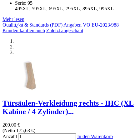
Serie: 95
495XL, 595XL, 695XL, 795XL, 895XL, 995XL
Mehr lesen
Qualitï¿½t & Standards (PDF)
Angaben VO EU-2023/988
Kunden kauften auch
Zuletzt angeschaut
Türsäulen-Verkleidung rechts - IHC (XL
Kabine / 4 Zylinder)...
209,00 €
(Netto 175,63 €)
Anzahl
In den Warenkorb