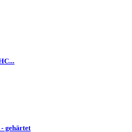
HC...
- gehärtet