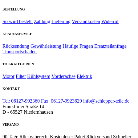
BESTELLUNG
So wird bestellt
Zahlung
Lieferung
Versandkosten
Widerruf
KUNDENSERVICE
Rücksendung
Gewährleistung
Häufige Fragen
Ersatzteilanfrage
Transportschäden
TOP-KATEGORIEN
Motor
Filter
Kühlsystem
Vorderachse
Elektrik
KONTAKT
Tel: 06127-992360
Fax: 06127-9923629
info@schlepper-teile.de
Frankfurter Straße 14
D - 65527 Niedernhausen
VERSAND
90 Tage Rückgaberecht
Kostenloser Paket Rückversand
Schneller