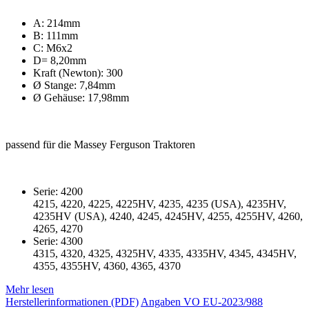
A: 214mm
B: 111mm
C: M6x2
D= 8,20mm
Kraft (Newton): 300
Ø Stange: 7,84mm
Ø Gehäuse: 17,98mm
passend für die Massey Ferguson Traktoren
Serie: 4200
4215, 4220, 4225, 4225HV, 4235, 4235 (USA), 4235HV,
4235HV (USA), 4240, 4245, 4245HV, 4255, 4255HV, 4260,
4265, 4270
Serie: 4300
4315, 4320, 4325, 4325HV, 4335, 4335HV, 4345, 4345HV,
4355, 4355HV, 4360, 4365, 4370
Mehr lesen
Herstellerinformationen (PDF)
Angaben VO EU-2023/988