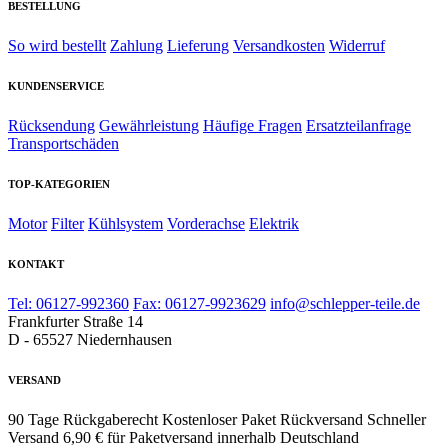
BESTELLUNG
So wird bestellt
Zahlung
Lieferung
Versandkosten
Widerruf
KUNDENSERVICE
Rücksendung
Gewährleistung
Häufige Fragen
Ersatzteilanfrage
Transportschäden
TOP-KATEGORIEN
Motor
Filter
Kühlsystem
Vorderachse
Elektrik
KONTAKT
Tel: 06127-992360
Fax: 06127-9923629
info@schlepper-teile.de
Frankfurter Straße 14
D - 65527 Niedernhausen
VERSAND
90 Tage Rückgaberecht
Kostenloser Paket Rückversand
Schneller
Versand
6,90 € für Paketversand innerhalb Deutschland