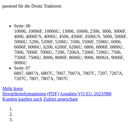
passend für die Deutz Traktoren
Serie: 06
10006, 10006F, 10006U, 13006, 16006, 2506, 3006, 3006F,
4006, 4006F/S, 4006U, 4506, 4506F, 4506US, 5006, 5006F,
5006U, 5206, 5206F, 5206U, 5506, 5506F, 5506U, 6006,
6006F, 6006U, 6206, 6206F, 6206U, 6806, 6806F, 6806U,
7006, 7006F, 7006U, 7206, 7206A, 7206F, 7206U, 7506,
7506F, 7506U, 8006, 8006F, 8006U, 9006, 9006A, 9006F,
9006U
Serie: 07
6807, 6807A, 6807C, 7007, 7007A, 7007C, 7207, 7207A,
7207C, 7807, 7807A, 7807C
Mehr lesen
Herstellerinformationen (PDF)
Angaben VO EU-2023/988
Kunden kauften auch
Zuletzt angeschaut