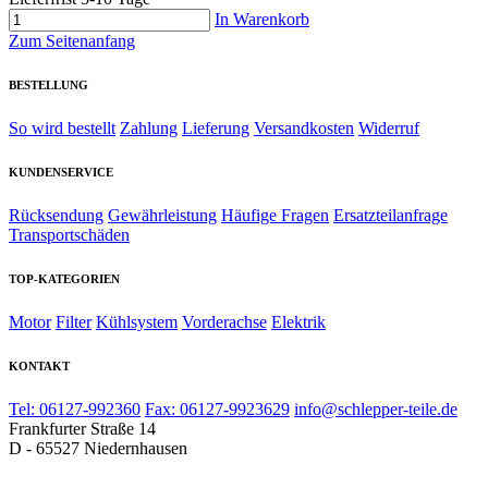
In Warenkorb
Zum Seitenanfang
BESTELLUNG
So wird bestellt
Zahlung
Lieferung
Versandkosten
Widerruf
KUNDENSERVICE
Rücksendung
Gewährleistung
Häufige Fragen
Ersatzteilanfrage
Transportschäden
TOP-KATEGORIEN
Motor
Filter
Kühlsystem
Vorderachse
Elektrik
KONTAKT
Tel: 06127-992360
Fax: 06127-9923629
info@schlepper-teile.de
Frankfurter Straße 14
D - 65527 Niedernhausen