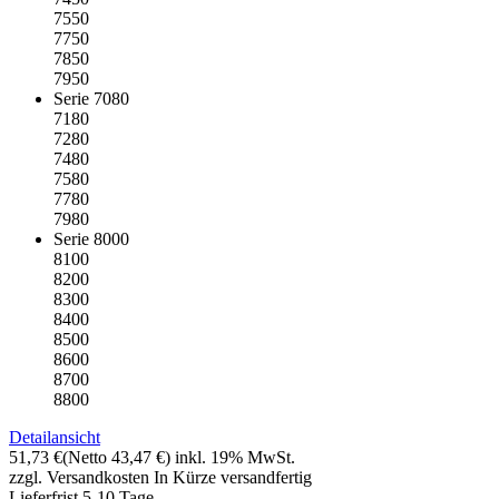
7550
7750
7850
7950
Serie 7080
7180
7280
7480
7580
7780
7980
Serie 8000
8100
8200
8300
8400
8500
8600
8700
8800
Detailansicht
51,73 €
(Netto 43,47 €)
inkl. 19% MwSt.
zzgl. Versandkosten
In Kürze versandfertig
Lieferfrist 5-10 Tage