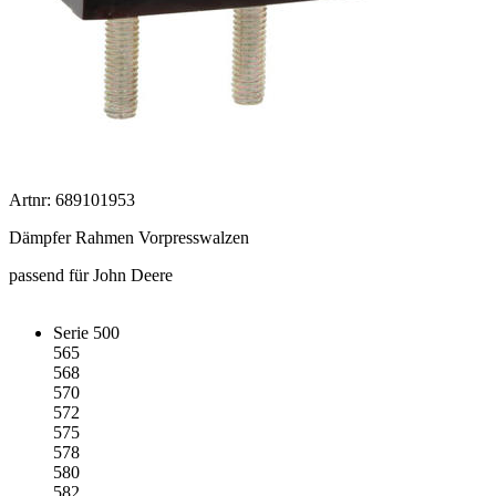
Artnr: 689101953
Dämpfer Rahmen Vorpresswalzen
passend für John Deere
Serie 500
565
568
570
572
575
578
580
582