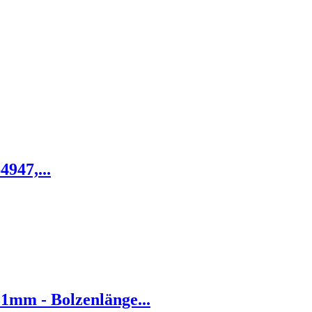
947,...
1mm - Bolzenlänge...