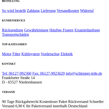
BESTELLUNG
So wird bestellt
Zahlung
Lieferung
Versandkosten
Widerruf
KUNDENSERVICE
Rücksendung
Gewährleistung
Häufige Fragen
Ersatzteilanfrage
Transportschäden
TOP-KATEGORIEN
Motor
Filter
Kühlsystem
Vorderachse
Elektrik
KONTAKT
Tel: 06127-992360
Fax: 06127-9923629
info@schlepper-teile.de
Frankfurter Straße 14
D - 65527 Niedernhausen
VERSAND
90 Tage Rückgaberecht
Kostenloser Paket Rückversand
Schneller
Versand
6,90 € für Paketversand innerhalb Deutschland