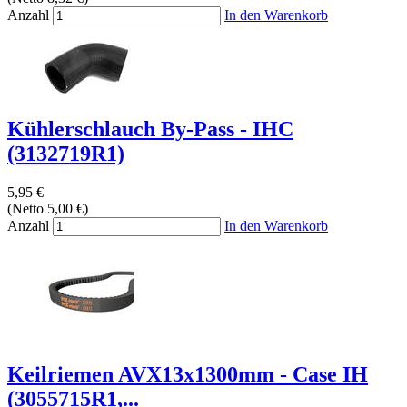
Anzahl
In den Warenkorb
Kühlerschlauch By-Pass - IHC
(3132719R1)
5,95 €
(Netto 5,00 €)
Anzahl
In den Warenkorb
Keilriemen AVX13x1300mm - Case IH
(3055715R1,...