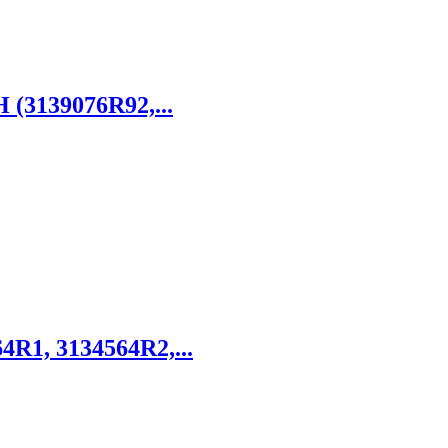
H (3139076R92,...
4R1, 3134564R2,...