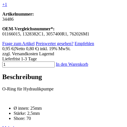
+1
Artikelnummer:
34486
OEM-Vergleichsnummer*:
01166015, 1328382C1, 3057400R1, 762026M1
Frage zum Artikel
Preiswerter gesehen?
Empfehlen
0,95 €
(Netto 0,80 €)
inkl. 19% MwSt.
zzgl. Versandkosten
Lagernd
Lieferfrist 1-3 Tage
In den Warenkorb
Beschreibung
O-Ring für Hydraulikpumpe
Ø innen: 25mm
Stärke: 2,5mm
Shore: 70