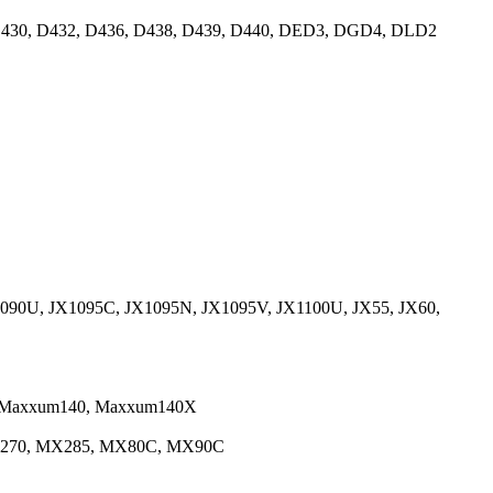
6, D430, D432, D436, D438, D439, D440, DED3, DGD4, DLD2
090U, JX1095C, JX1095N, JX1095V, JX1100U, JX55, JX60,
 Maxxum140, Maxxum140X
X270, MX285, MX80C, MX90C