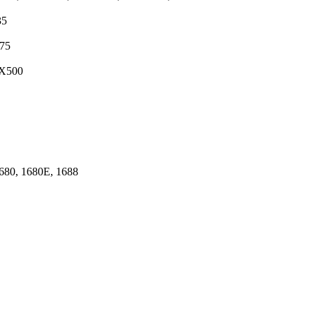
35
V75
TX500
1680, 1680E, 1688