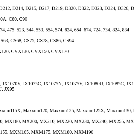
450, D212, D214, D215, D217, D219, D320, D322, D323, D324, D32
70A, C80, C90
74, 475, 523, 544, 553, 554, 574, 624, 654, 674, 724, 734, 824, 834
CS63, CS68, CS75, CS78, CS86, CS94
X120, CVX130, CVX150, CVX170
 JX1070V, JX1075C, JX1075N, JX1075V, JX1080U, JX1085C, JX1
U, JX95
xxum115X, Maxxum120, Maxxum125, Maxxum125X, Maxxum130,
0, MX180, MX200, MX210, MX220, MX230, MX240, MX255, M
155, MXM165, MXM175, MXM180, MXM190