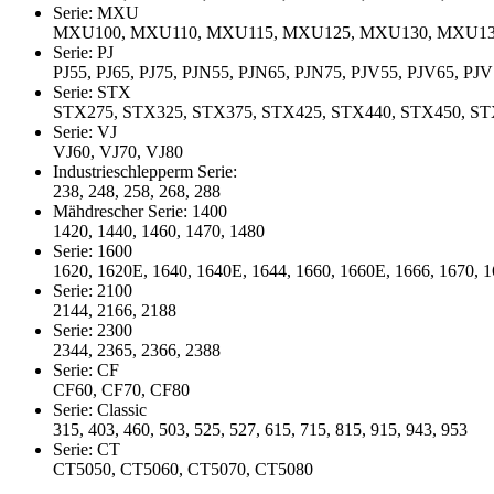
Serie: MXU
MXU100, MXU110, MXU115, MXU125, MXU130, MXU1
Serie: PJ
PJ55, PJ65, PJ75, PJN55, PJN65, PJN75, PJV55, PJV65, PJ
Serie: STX
STX275, STX325, STX375, STX425, STX440, STX450, S
Serie: VJ
VJ60, VJ70, VJ80
Industrieschlepperm Serie:
238, 248, 258, 268, 288
Mähdrescher Serie: 1400
1420, 1440, 1460, 1470, 1480
Serie: 1600
1620, 1620E, 1640, 1640E, 1644, 1660, 1660E, 1666, 1670, 
Serie: 2100
2144, 2166, 2188
Serie: 2300
2344, 2365, 2366, 2388
Serie: CF
CF60, CF70, CF80
Serie: Classic
315, 403, 460, 503, 525, 527, 615, 715, 815, 915, 943, 953
Serie: CT
CT5050, CT5060, CT5070, CT5080