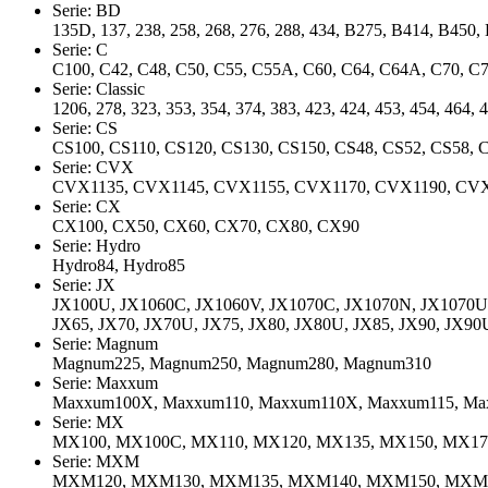
Serie: BD
135D, 137, 238, 258, 268, 276, 288, 434, B275, B414, B
Serie: C
C100, C42, C48, C50, C55, C55A, C60, C64, C64A, C70, C
Serie: Classic
1206, 278, 323, 353, 354, 374, 383, 423, 424, 453, 454, 464, 4
Serie: CS
CS100, CS110, CS120, CS130, CS150, CS48, CS52, CS58, 
Serie: CVX
CVX1135, CVX1145, CVX1155, CVX1170, CVX1190, CV
Serie: CX
CX100, CX50, CX60, CX70, CX80, CX90
Serie: Hydro
Hydro84, Hydro85
Serie: JX
JX100U, JX1060C, JX1060V, JX1070C, JX1070N, JX1070U,
JX65, JX70, JX70U, JX75, JX80, JX80U, JX85, JX90, JX90
Serie: Magnum
Magnum225, Magnum250, Magnum280, Magnum310
Serie: Maxxum
Maxxum100X, Maxxum110, Maxxum110X, Maxxum115, Ma
Serie: MX
MX100, MX100C, MX110, MX120, MX135, MX150, MX17
Serie: MXM
MXM120, MXM130, MXM135, MXM140, MXM150, MXM