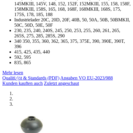
145MKIII, 145V, 148, 152, 152F, 152MKIII, 155, 158, 158F,
158MKIII, 158S, 165, 168, 168F, 168MKIII, 168S, 175,
175S, 178, 185, 188
Industrielader 20C, 20D, 20F, 40B, 50, 50A, 50B, 50BMKII,
50C, 50D, 50E, 50F
230, 235, 240, 240S, 245, 250, 253, 255, 260, 261, 265,
265S, 275, 285, 285S, 290
340 350, 355, 360, 362, 365, 375, 375E, 390, 390E, 390T,
396
415, 425, 435, 440
592, 595
835, 865
Mehr lesen
Qualitï¿½t & Standards (PDF)
Angaben VO EU-2023/988
Kunden kauften auch
Zuletzt angeschaut