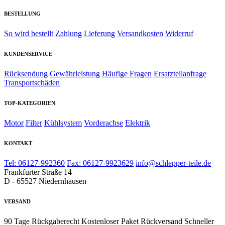
BESTELLUNG
So wird bestellt
Zahlung
Lieferung
Versandkosten
Widerruf
KUNDENSERVICE
Rücksendung
Gewährleistung
Häufige Fragen
Ersatzteilanfrage
Transportschäden
TOP-KATEGORIEN
Motor
Filter
Kühlsystem
Vorderachse
Elektrik
KONTAKT
Tel: 06127-992360
Fax: 06127-9923629
info@schlepper-teile.de
Frankfurter Straße 14
D - 65527 Niedernhausen
VERSAND
90 Tage Rückgaberecht
Kostenloser Paket Rückversand
Schneller