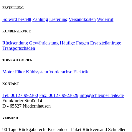
BESTELLUNG
So wird bestellt
Zahlung
Lieferung
Versandkosten
Widerruf
KUNDENSERVICE
Rücksendung
Gewährleistung
Häufige Fragen
Ersatzteilanfrage
Transportschäden
TOP-KATEGORIEN
Motor
Filter
Kühlsystem
Vorderachse
Elektrik
KONTAKT
Tel: 06127-992360
Fax: 06127-9923629
info@schlepper-teile.de
Frankfurter Straße 14
D - 65527 Niedernhausen
VERSAND
90 Tage Rückgaberecht
Kostenloser Paket Rückversand
Schneller