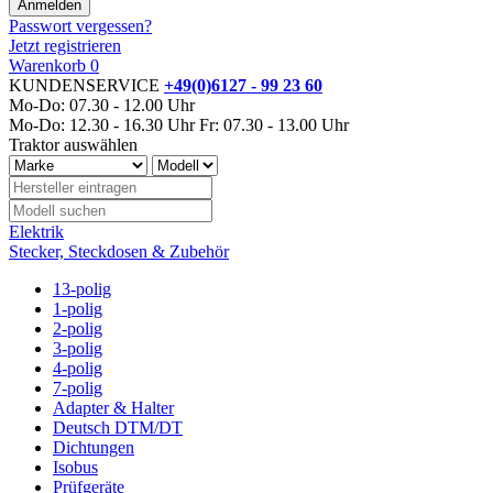
Passwort vergessen?
Jetzt registrieren
Warenkorb
0
KUNDENSERVICE
+49(0)6127 - 99 23 60
Mo-Do: 07.30 - 12.00 Uhr
Mo-Do: 12.30 - 16.30 Uhr
Fr: 07.30 - 13.00 Uhr
Traktor auswählen
Elektrik
Stecker, Steckdosen & Zubehör
13-polig
1-polig
2-polig
3-polig
4-polig
7-polig
Adapter & Halter
Deutsch DTM/DT
Dichtungen
Isobus
Prüfgeräte