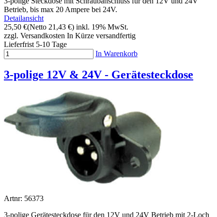
3-polige Steckdose mit Schraubanschluss für den 12V und 24V
Betrieb, bis max 20 Ampere bei 24V.
Detailansicht
25,50 €
(Netto 21,43 €)
inkl. 19% MwSt.
zzgl. Versandkosten
In Kürze versandfertig
Lieferfrist 5-10 Tage
In Warenkorb
3-polige 12V & 24V - Gerätesteckdose
Artnr: 56373
3-polige Gerätesteckdose für den 12V und 24V Betrieb mit 2-Loch