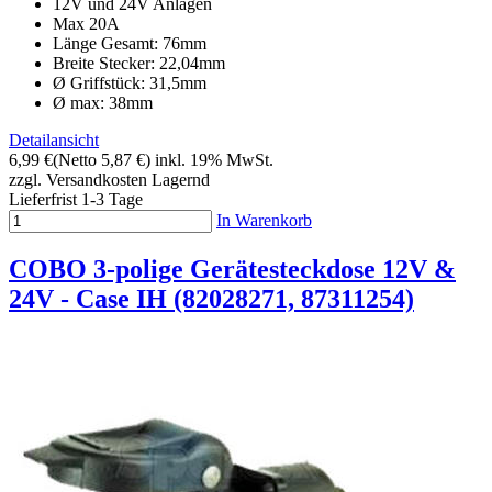
12V und 24V Anlagen
Max 20A
Länge Gesamt: 76mm
Breite Stecker: 22,04mm
Ø Griffstück: 31,5mm
Ø max: 38mm
Detailansicht
6,99 €
(Netto 5,87 €)
inkl. 19% MwSt.
zzgl. Versandkosten
Lagernd
Lieferfrist 1-3 Tage
In Warenkorb
COBO 3-polige Gerätesteckdose 12V &
24V - Case IH (82028271, 87311254)