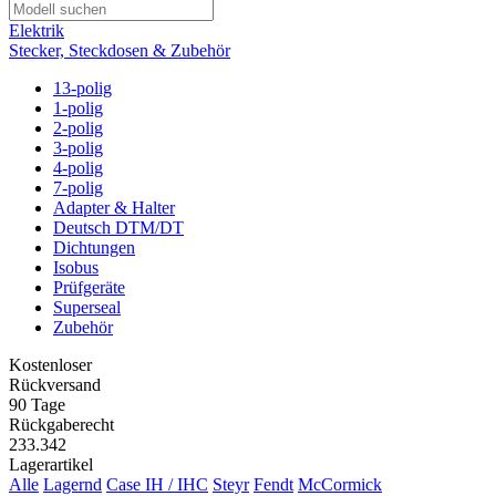
Elektrik
Stecker, Steckdosen & Zubehör
13-polig
1-polig
2-polig
3-polig
4-polig
7-polig
Adapter & Halter
Deutsch DTM/DT
Dichtungen
Isobus
Prüfgeräte
Superseal
Zubehör
Kostenloser
Rückversand
90 Tage
Rückgaberecht
233.342
Lagerartikel
Alle
Lagernd
Case IH / IHC
Steyr
Fendt
McCormick