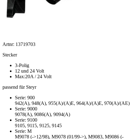
Artnr: 13719703
Stecker
3-Polig
12 und 24 Volt
Max:20A / 24 Volt
passend für Steyr
Serie: 900
942(A), 948(A), 955(A)/(A)E, 964(A)/(A)E, 970(A)/(AE)
Serie: 9000
9078(A), 9086(A), 9094(A)
Serie: 9100
9105, 9115, 9125, 9145
Serie: M
M9078 (->12/98), M9078 (01/99->), M9083, M9086 (-