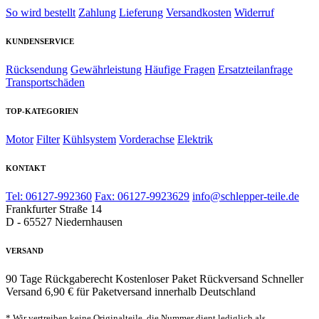
So wird bestellt
Zahlung
Lieferung
Versandkosten
Widerruf
KUNDENSERVICE
Rücksendung
Gewährleistung
Häufige Fragen
Ersatzteilanfrage
Transportschäden
TOP-KATEGORIEN
Motor
Filter
Kühlsystem
Vorderachse
Elektrik
KONTAKT
Tel: 06127-992360
Fax: 06127-9923629
info@schlepper-teile.de
Frankfurter Straße 14
D - 65527 Niedernhausen
VERSAND
90 Tage Rückgaberecht
Kostenloser Paket Rückversand
Schneller
Versand
6,90 € für Paketversand innerhalb Deutschland
* Wir vertreiben keine Originalteile, die Nummer dient lediglich als