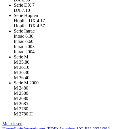
Serie DX 7
DX 7.10
Serie Hopfen
Hopfen DX 4.17
Hopfen DX 4.57
Serie Intrac
Intrac 6.30
Intrac 6.60
Intrac 2003
Intrac 2004
Serie M
M 35.80
M 36.10
M 36.30
M 36.40
Serie M 2000
M 2480
M 2580
M 2680
M 2685
M 2780
M 2780 H
Mehr lesen
Herstellerinformationen (PDF)
Angaben VO EU-2023/988