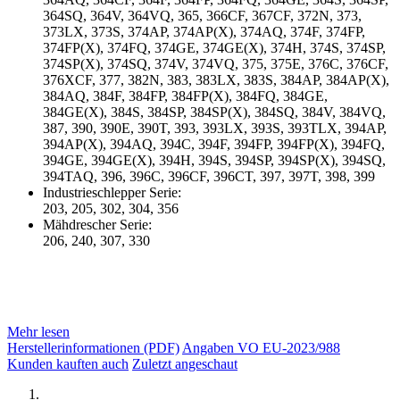
364SQ, 364V, 364VQ, 365, 366CF, 367CF, 372N, 373,
373LX, 373S, 374AP, 374AP(X), 374AQ, 374F, 374FP,
374FP(X), 374FQ, 374GE, 374GE(X), 374H, 374S, 374SP,
374SP(X), 374SQ, 374V, 374VQ, 375, 375E, 376C, 376CF,
376XCF, 377, 382N, 383, 383LX, 383S, 384AP, 384AP(X),
384AQ, 384F, 384FP, 384FP(X), 384FQ, 384GE,
384GE(X), 384S, 384SP, 384SP(X), 384SQ, 384V, 384VQ,
387, 390, 390E, 390T, 393, 393LX, 393S, 393TLX, 394AP,
394AP(X), 394AQ, 394C, 394F, 394FP, 394FP(X), 394FQ,
394GE, 394GE(X), 394H, 394S, 394SP, 394SP(X), 394SQ,
394TAQ, 396, 396C, 396CF, 396CT, 397, 397T, 398, 399
Industrieschlepper Serie:
203, 205, 302, 304, 356
Mähdrescher Serie:
206, 240, 307, 330
Mehr lesen
Herstellerinformationen (PDF)
Angaben VO EU-2023/988
Kunden kauften auch
Zuletzt angeschaut