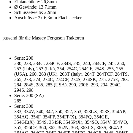
Eintauchtiefe: 26,8mm
Ø Gewinde: 13,71mm
Schlüsselweite: 22mm
Anschlüsse: 2x 6,3mm Flachstecker
passend für die Massey Ferguson Traktoren
Serie: 200
230, 233, 234C, 234CF, 234S, 235, 240, 244CF, 245, 250,
253 (Italy), 253 (UK), 254, 254C, 254CF, 254S, 255, 255
(USA), 260, 263 (UK), 263T (Italy), 264T, 264TCF, 264TS,
265, 273, 274, 274C, 274CF, 274S, 274SK, 275, 275E, 283,
284, 284S, 285, 285 (USA), 290, 290E, 293, 294, 294C,
294S, 298
Serie: 200 (SA)
265
Serie: 300
333, 334V, 340, 342, 350, 352, 353, 353LX, 353S, 354AP,
354AQ, 354F, 354FP, 354FP(X), 354FQ, 354GE,
354GE(X), 354S, 354SP, 354SP(X), 354SQ, 354V, 354VQ,
355, 356CF, 360, 362, 362N, 363, 363LX, 363S, 364AP,
364AQ, 364CF, 364F, 364FP, 364FQ, 364GE, 364S, 364SP,