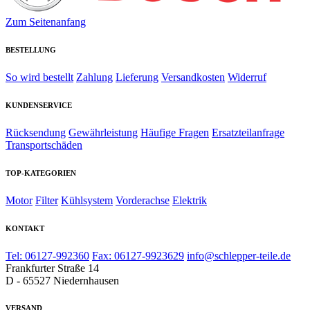
Zum Seitenanfang
BESTELLUNG
So wird bestellt
Zahlung
Lieferung
Versandkosten
Widerruf
KUNDENSERVICE
Rücksendung
Gewährleistung
Häufige Fragen
Ersatzteilanfrage
Transportschäden
TOP-KATEGORIEN
Motor
Filter
Kühlsystem
Vorderachse
Elektrik
KONTAKT
Tel: 06127-992360
Fax: 06127-9923629
info@schlepper-teile.de
Frankfurter Straße 14
D - 65527 Niedernhausen
VERSAND